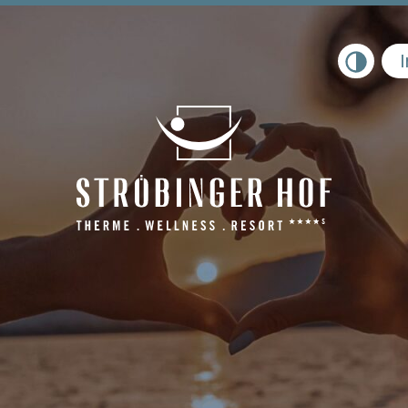
Toggle na
Inklu
Zimm
Ange
Urlau