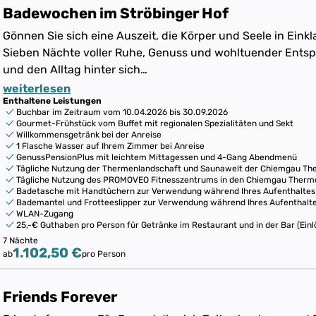
Badewochen im Ströbinger Hof
Gönnen Sie sich eine Auszeit, die Körper und Seele in Einkl
Sieben Nächte voller Ruhe, Genuss und wohltuender Entsp
und den Alltag hinter sich…
weiterlesen
Enthaltene Leistungen
Buchbar im Zeitraum vom 10.04.2026 bis 30.09.2026
Gourmet-Frühstück vom Buffet mit regionalen Spezialitäten und Sekt
Willkommensgetränk bei der Anreise
1 Flasche Wasser auf Ihrem Zimmer bei Anreise
GenussPensionPlus mit leichtem Mittagessen und 4-Gang Abendmenü
Tägliche Nutzung der Thermenlandschaft und Saunawelt der Chiemgau T
Tägliche Nutzung des PROMOVEO Fitnesszentrums in den Chiemgau Therm
Badetasche mit Handtüchern zur Verwendung während Ihres Aufenthaltes
Bademantel und Frotteeslipper zur Verwendung während Ihres Aufenthalt
WLAN-Zugang
25,-€ Guthaben pro Person für Getränke im Restaurant und in der Bar (Ein
7 Nächte
1.102,50 €
ab
pro Person
Friends Forever