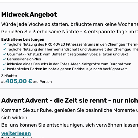
Midweek Angebot
Würde jede Woche so starten, bräuchte man keine Wochen
Genießen Sie 3 erholsame Nächte - 4 entspannte Tage im 
Enthaltene Leistungen
Tägliche Nutzung des PROMOVEO Fitnesszentrums in den Chiemgau Therm
Tägliche Nutzung der Thermenlandschaft und Saunawelt der Chiemgau T
Gourmet-Frühstück vom Buffet mit regionalen Spezialitäten und Sekt
GenussPensionPlus
inklusive eines Besuchs in der Totes-Meer-Salzgrotte zum Durchatmen
kostenfreies Parken im hoteleigenen Parkhaus je nach Verfügbarkeit
3 Nächte
405,00 €
ab
pro Person
Advent Advent - die Zeit sie rennt - nur nich
Kommen Sie zur Ruhe, genießen Sie besinnliche Momente u
sich wirken.
Bei uns können Sie entschleunigen, sich verwöhnen lassen
weiterlesen