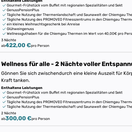
Enthaltene Leistungen
Gourmet-Frühstück vom Buffet mit regionalen Spezialitäten und Sekt
GenussPensionPlus
Tägliche Nutzung der Thermenlandschaft und Saunawelt der Chiemgau T
Tägliche Nutzung des PROMOVEO Fitnesszentrums in den Chiemgau Therm
ein kleines Weihnachtsgeschenk bei Anreise
Glühweingenuss
Wellnessguthaben für die Chiemgau Thermen im Wert von 40,00€ pro Person
3 Nächte
422,00 €
ab
pro Person
Wellness für alle - 2 Nächte voller Entspan
Gönnen Sie sich zwischendurch eine kleine Auszeit für Kör
Kraft tanken.
Enthaltene Leistungen
Gourmet-Frühstück vom Buffet mit regionalen Spezialitäten und Sekt
GenussPensionPlus
Tägliche Nutzung des PROMOVEO Fitnesszentrums in den Chiemgau Therm
Tägliche Nutzung der Thermenlandschaft und Saunawelt der Chiemgau T
2 Nächte
300,00 €
ab
pro Person