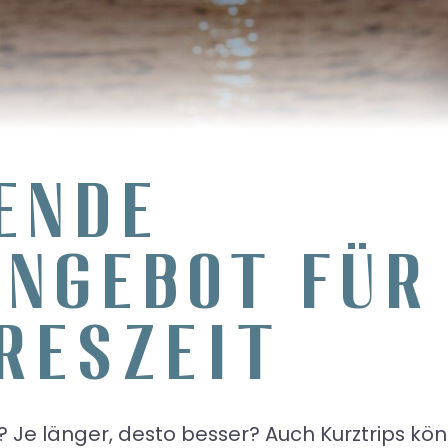
ENDE
ANGEBOT FÜR
RESZEIT
? Je länger, desto besser? Auch Kurztrips kö