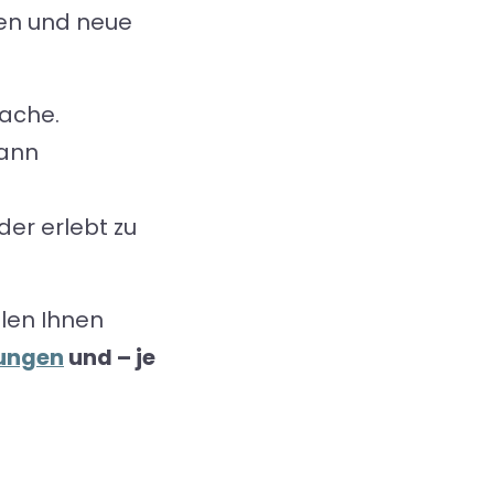
chen und neue
sache.
kann
der erlebt zu
llen Ihnen
tungen
und – je