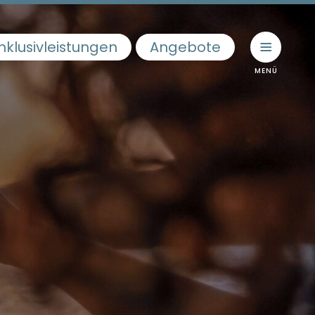
Inklusivleistungen
Angebote
vigation
sivleistungen
er & Suiten
bote
b mit Hund