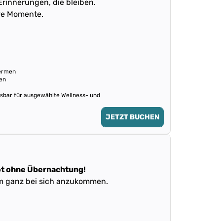
Erinnerungen, die bleiben.
re Momente.
hermen
en
ösbar für ausgewählte Wellness- und
JETZT BUCHEN
ot ohne Übernachtung!
um ganz bei sich anzukommen.