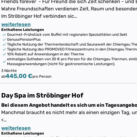
Friends forever - Für Freund die sich Zeit schenken - und 
Wahre Freundschaften verdienen Zeit, Raum und besonde
Im Ströbinger Hof verbinden sic…
weiterlesen
Enthaltene Leistungen
Gourmet-Frühstück vom Buffet mit regionalen Spezialitäten und Sekt
GenussPensionPlus
Tägliche Nutzung der Thermenlandschaft und Saunawelt der Chiemgau T
Tägliche Nutzung des PROMOVEO Fitnesszentrums in den Chiemgau Therm
10% Rabatt auf Anwendungen in der Therme
einmaliges Guthaben von 30 € pro Person für die Chiemgau Thermen, einl
Massageanwendungen (nicht für gastronomische Leistungen).
3 Nächte
445,00 €
ab
pro Person
Day Spa im Ströbinger Hof
Bei diesem Angebot handelt es sich um ein Tagesangeb
Manchmal braucht es nicht mehr als einen einzigen Tag, 
<…
weiterlesen
Enthaltene Leistungen