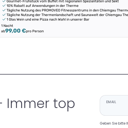
Gourmet-Frühstück vom Buffet mit regionalen Spezialitäten und Sekt
10% Rabatt auf Anwendungen in der Therme
Tägliche Nutzung des PROMOVEO Fitnesszentrums in den Chiemgau Therm
Tägliche Nutzung der Thermenlandschaft und Saunawelt der Chiemgau T
1 Glas Wein und eine Pizza nach Wahl in unserer Bar
1 Nacht
99,00 €
ab
pro Person
– Immer top
EMAIL
Geben Sie bitte 