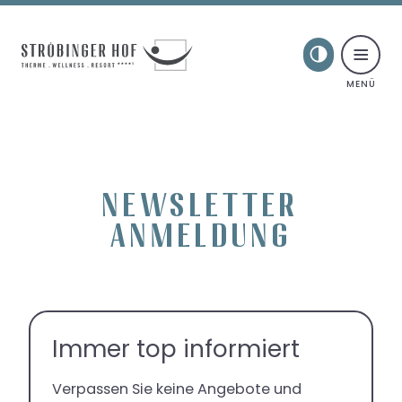
Toggle naviga
Skip to content
NEWSLETTER
ANMELDUNG
Ströbi-Erweiterung
Ihr Gastgeber
Immer top informiert
Lage & Umgebung
Anreise & Parken
Verpassen Sie keine Angebote und