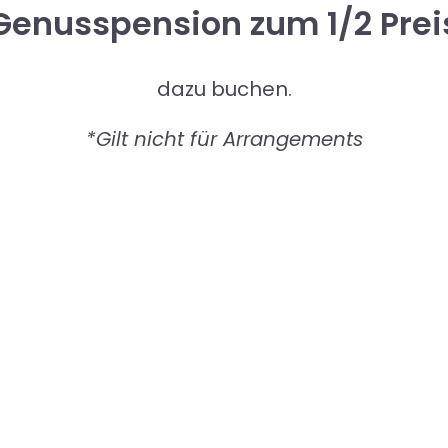
Genusspension zum 1/2 Prei
Tag
dazu buchen.
Gru
*Gilt nicht für Arrangements
Kont
Buch
Guts
Hotel
Karri