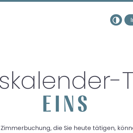
Toggle na
Übe
Woh
skalender-
Med
EINS
Gen
Erl
r Zimmerbuchung, die Sie heute tätigen, könne