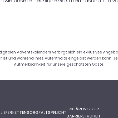
n Sie unsere herzliche Gastfreundschaft in vo
digitalen Adventskalenders verbirgt sich ein exklusives Angeb
r ist und während Ihres Aufenthalts eingelöst werden kann. 
Aufmerksamkeit für unsere geschätzten Gäste.
ERKLÄRUNG ZUR
B
LIEFERKETTENSORGFALTSPFLICHT
BARRIEREFREIHEIT