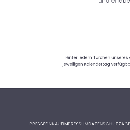
und erlebe
Hinter jedem Türchen unseres 
jeweiligen Kalendertag verfügba
PRESSE
EINKAUF
IMPRESSUM
DATENSCHUTZ
AG